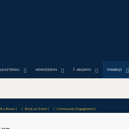
FLEUSTERAU
NEWYDDION
ARLWYO
YMWELD
k a Room |
Book an Event |
Community Engagement |