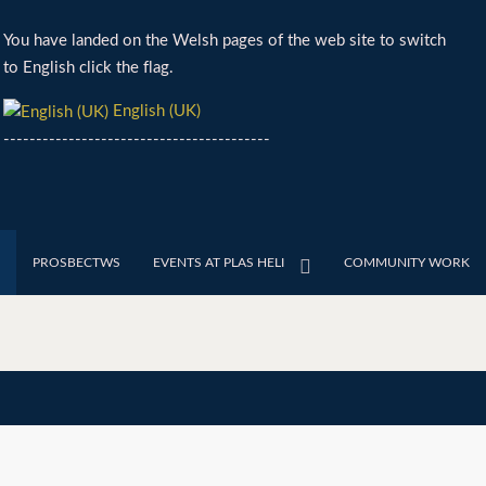
You have landed on the Welsh pages of the web site to switch
to English click the flag.
English (UK)
-----------------------------------------
PROSBECTWS
EVENTS AT PLAS HELI
COMMUNITY WORK