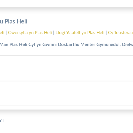
 Plas Heli
eli
|
Gwersylla yn Plas Heli
|
Llogi Ystafell yn Plas Heli
|
Cyfleusterau
Mae Plas Heli Cyf yn Gwmni Dosbarthu Menter Gymunedol, Diel
5YT