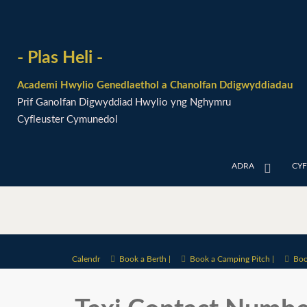
- Plas Heli -
Academi Hwylio Genedlaethol a Chanolfan Ddigwyddiadau
Prif Ganolfan Digwyddiad Hwylio yng Nghymru
Cyfleuster Cymunedol
ADRA
CY
Calendr
Book a Berth |
Book a Camping Pitch |
Boo