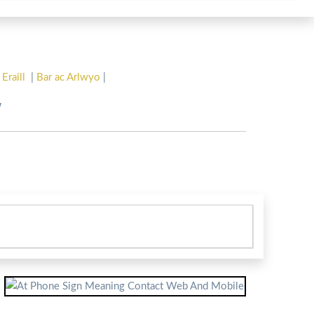
 Eraill
|
Bar ac Arlwyo
|
w