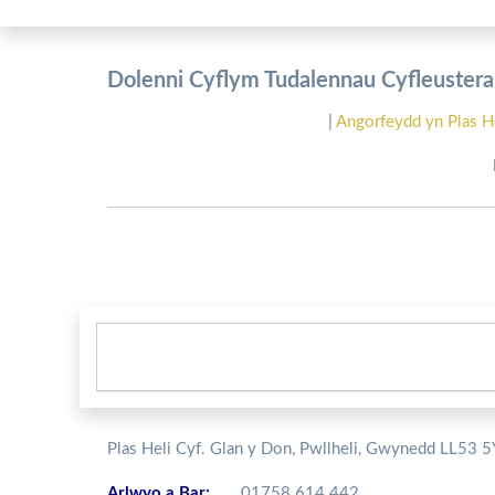
Dolenni Cyflym Tudalennau Cyfleusterau
|
Angorfeydd yn Plas H
Plas Heli Cyf. Glan y Don, Pwllheli, Gwynedd LL53 
Arlwyo a Bar:
01758 614 442