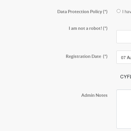
Data Protection Policy
(*)
I ha
I am not a robot!
(*)
Registration Date
(*)
CYF
Admin Notes