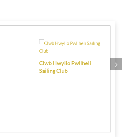
Clwb Hwylio Pwllheli
Chartered 
Sailing Club
Estate Age