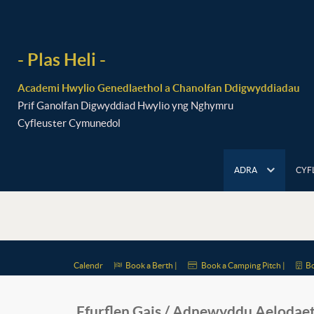
- Plas Heli -
Academi Hwylio Genedlaethol a Chanolfan Ddigwyddiadau
Prif Ganolfan Digwyddiad Hwylio yng Nghymru
Cyfleuster Cymunedol
ADRA
CYF
Calendr
Book a Berth |
Book a Camping Pitch |
Bo
Ffurflen Gais / Adnewyddu Aelodae