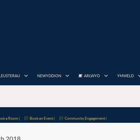
LEUSTERAU
NEWYDDION
ARLWYO
YMWELD
ok a Room |
Book an Event |
Community Engagement |
th 2018