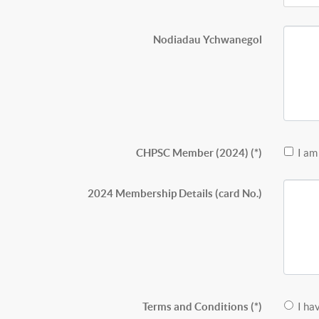
Nodiadau Ychwanegol
CHPSC Member (2024)
(*)
I a
2024 Membership Details (card No.)
Terms and Conditions
(*)
I ha