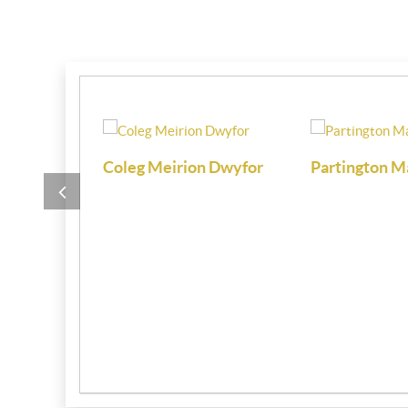
i
Coleg Meirion Dwyfor
Partington M