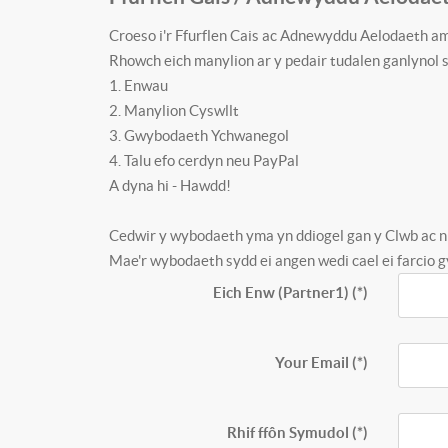
Croeso i'r Ffurflen Cais ac Adnewyddu Aelodaeth a
Rhowch eich manylion ar y pedair tudalen ganlynol 
1. Enwau
2. Manylion Cyswllt
3. Gwybodaeth Ychwanegol
4. Talu efo cerdyn neu PayPal
A dyna hi - Hawdd!
Cedwir y wybodaeth yma yn ddiogel gan y Clwb ac ni 
Mae'r wybodaeth sydd ei angen wedi cael ei farcio gy
Eich Enw
(Partner1)
(*)
Your Email
(*)
Rhif ffôn Symudol
(*)