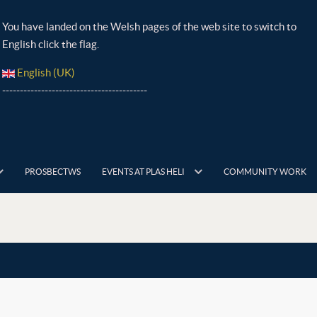
You have landed on the Welsh pages of the web site to switch to
English click the flag.
English (UK)
-----------------------------------------
PROSBECTWS
EVENTS AT PLAS HELI
COMMUNITY WORK