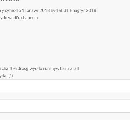
m y cyfnod o 1 Ionawr 2018 hyd at 31 Rhagfyr 2018
sydd wedi'u rhannu'n:
chaiff ei drosglwyddo i unrhyw barti arall.
da: (*)