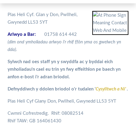
Plas Heli Cyf. Glan y Don, Pwllheli,
Gwynedd LL53 5YT
Arlwyo a Bar:
01758 614 442
(dim ond ymholiadau arlwyo i'r rhif ffôn yma os gwelwch yn
dda).
Sylwch nad oes staff yn y swyddfa ac y byddai eich
ymholiadau'n cael eu trin yn fwy effeithlon pe baech yn
anfon e-bost i'r adran briodol.
Defnyddiwch y ddolen briodol o'r tudalen '
Cysylltwch a Ni'
.
Plas Heli Cyf Glany Don, Pwllheli, Gwynedd LL53 5YT
Cwmni Cofrestredig. Rhif: 08082514
Rhif TAW: GB 164061430