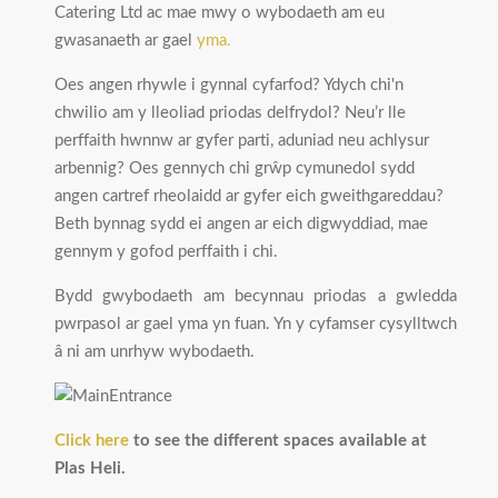
Catering Ltd ac mae mwy o wybodaeth am eu
gwasanaeth ar gael
yma.
Oes angen rhywle i gynnal cyfarfod? Ydych chi'n
chwilio am y lleoliad priodas delfrydol? Neu’r lle
perffaith hwnnw ar gyfer parti, aduniad neu achlysur
arbennig? Oes gennych chi grŵp cymunedol sydd
angen cartref rheolaidd ar gyfer eich gweithgareddau?
Beth bynnag sydd ei angen ar eich digwyddiad, mae
gennym y gofod perffaith i chi.
Bydd gwybodaeth am becynnau priodas a gwledda
pwrpasol ar gael yma yn fuan. Yn y cyfamser cysylltwch
â ni am unrhyw wybodaeth.
Click here
to see the different spaces available at
Plas Heli.