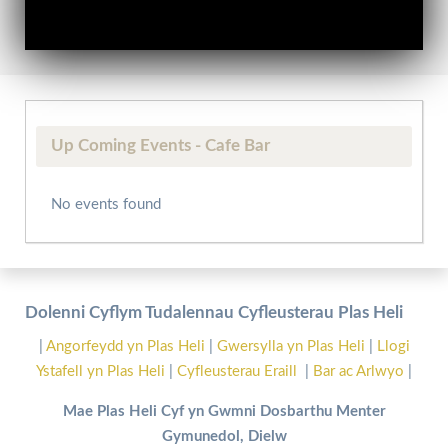
Up Coming Events - Cafe Bar
No events found
Dolenni Cyflym Tudalennau Cyfleusterau Plas Heli
|
Angorfeydd yn Plas Heli
|
Gwersylla yn Plas Heli
|
Llogi
Ystafell yn Plas Heli
|
Cyfleusterau Eraill
|
Bar ac Arlwyo
|
Mae Plas Heli Cyf yn Gwmni Dosbarthu Menter
Gymunedol, Dielw