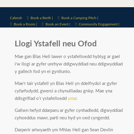
Calendr
Book a Berth |
Book a Camping Pitch |
Book a Room |
Book an Event |
Community Engagement |
Llogi Ystafell neu Ofod
Mae gan Blas Heli lawer o ystafelloedd hyblyg ar gael
i'w llogi ar gyfer unrhyw ddigwyddiad neu ddigwyddiad
y gallech fod yn ei gynllunio.
Mae'r tair ystafell yn Blas Heli yn ddelfrydol ar gyfer
cyfarfodydd, gwersi a chynulliadau grŵp. Mae yna
ddisgrifiad o’r ystafelloedd
yma
:
Gallwn hefyd ddarparu ar gyfer cynhadledd, digwyddiad
cyhoeddus mawr, parti neu hyd yn oed cyngerdd.
Darperir arlwyaeth ym Mhlas Heli gan Sean Devlin